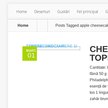
Home
Deserturi
Gustări
Fel principal
G
Home
Posts Tagged
apple cheeseca
CHE
MART.
01
TOP
Cantitate:
făină 50 g
Philadelph
esență de 
tos 1 lingu
zahăr brun