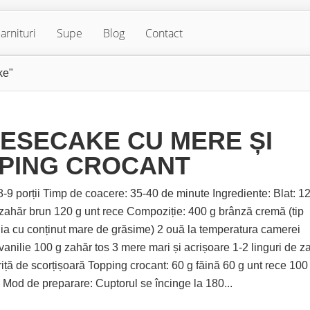
arnituri
Supe
Blog
Contact
ke"
ESECAKE CU MERE ȘI
PING CROCANT
 8-9 porții Timp de coacere: 35-40 de minute Ingrediente: Blat: 1
 zahăr brun 120 g unt rece Compoziție: 400 g brânză cremă (tip
ia cu conținut mare de grăsime) 2 ouă la temperatura camerei
vanilie 100 g zahăr tos 3 mere mari și acrișoare 1-2 linguri de z
riță de scorțișoară Topping crocant: 60 g făină 60 g unt rece 100
 Mod de preparare: Cuptorul se încinge la 180...