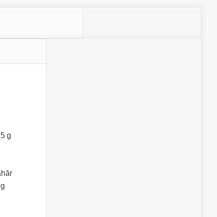
25 g
ahăr
 g