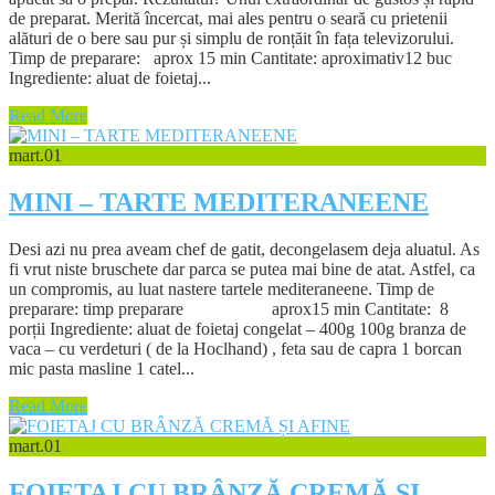
de preparat. Merită încercat, mai ales pentru o seară cu prietenii
alături de o bere sau pur și simplu de ronțăit în fața televizorului.
Timp de preparare: aprox 15 min Cantitate: aproximativ12 buc
Ingrediente: aluat de foietaj...
Read More
mart.
01
MINI – TARTE MEDITERANEENE
Desi azi nu prea aveam chef de gatit, decongelasem deja aluatul. As
fi vrut niste bruschete dar parca se putea mai bine de atat. Astfel, ca
un compromis, au luat nastere tartele mediteraneene. Timp de
preparare: timp preparare aprox15 min Cantitate: 8
porții Ingrediente: aluat de foietaj congelat – 400g 100g branza de
vaca – cu verdeturi ( de la Hoclhand) , feta sau de capra 1 borcan
mic pasta masline 1 catel...
Read More
mart.
01
FOIETAJ CU BRÂNZĂ CREMĂ ȘI