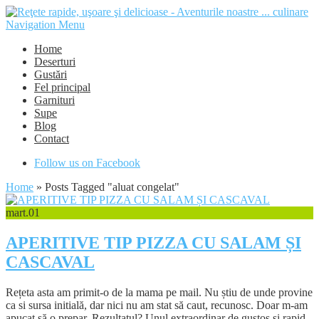
Navigation Menu
Home
Deserturi
Gustări
Fel principal
Garnituri
Supe
Blog
Contact
Follow us on Facebook
Home
»
Posts Tagged
"
aluat congelat"
mart.
01
APERITIVE TIP PIZZA CU SALAM ȘI
CASCAVAL
Rețeta asta am primit-o de la mama pe mail. Nu știu de unde provine
ca si sursa initială, dar nici nu am stat să caut, recunosc. Doar m-am
apucat să o prepar. Rezultatul? Unul extraordinar de gustos și rapid