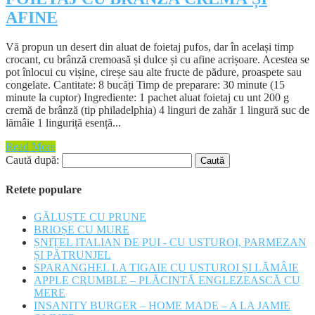
AFINE
Vă propun un desert din aluat de foietaj pufos, dar în același timp
crocant, cu brânză cremoasă și dulce și cu afine acrișoare. Acestea se
pot înlocui cu vișine, cireșe sau alte fructe de pădure, proaspete sau
congelate. Cantitate: 8 bucăți Timp de preparare: 30 minute (15
minute la cuptor) Ingrediente: 1 pachet aluat foietaj cu unt 200 g
cremă de brânză (tip philadelphia) 4 linguri de zahăr 1 lingură suc de
lămâie 1 linguriță esență...
Read More
Caută după:
Retete populare
GĂLUȘTE CU PRUNE
BRIOȘE CU MURE
ȘNIȚEL ITALIAN DE PUI - CU USTUROI, PARMEZAN
ȘI PĂTRUNJEL
SPARANGHEL LA TIGAIE CU USTUROI ȘI LĂMÂIE
APPLE CRUMBLE – PLĂCINTĂ ENGLEZEASCĂ CU
MERE
INSANITY BURGER – HOME MADE – A LA JAMIE