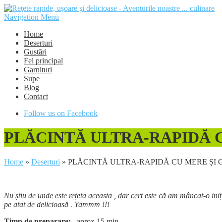
Navigation Menu
Home
Deserturi
Gustări
Fel principal
Garnituri
Supe
Blog
Contact
Follow us on Facebook
PLĂCINTĂ ULTRA-RAPIDĂ 
Home
»
Deserturi
»
PLĂCINTĂ ULTRA-RAPIDĂ CU MERE ȘI 
Nu știu de unde este rețeta aceasta , dar cert este că am mâncat-o ini
pe atat de delicioasă . Yammm !!!
Timp de preparare:
aprox 15 min