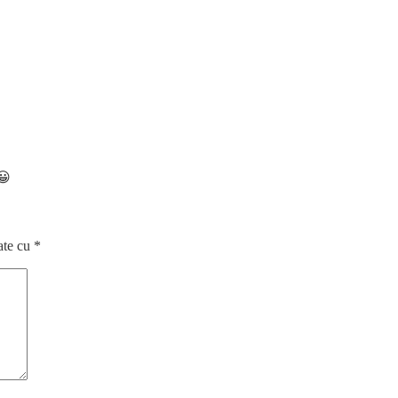
😀
ate cu
*