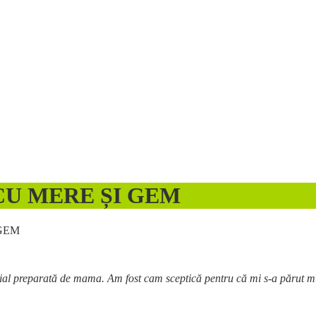
CU MERE ȘI GEM
GEM
țial preparată de mama. Am fost cam sceptică pentru că mi s-a părut mult