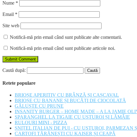
Nume
*
Email
*
Site web
Notifică-mă prin email când sunt publicate alte comentarii.
Notifică-mă prin email când sunt publicate articole noi.
Caută după:
Retete populare
BRIOȘE APERITIV CU BRÂNZĂ ȘI CAȘCAVAL
BRIOȘE CU BANANE ȘI BUCĂȚI DE CIOCOLATĂ
GĂLUȘTE CU PRUNE
INSANITY BURGER – HOME MADE – A LA JAMIE OL
SPARANGHEL LA TIGAIE CU USTUROI ȘI LĂMÂIE
RULOURI MINI - PIZZA
ȘNIȚEL ITALIAN DE PUI - CU USTUROI, PARMEZAN 
CARTOFI TĂRĂNEȘTI CU KAISER ȘI CEAPĂ