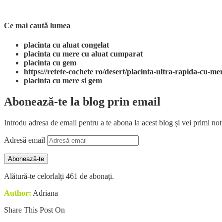
Ce mai caută lumea
placinta cu aluat congelat
placinta cu mere cu aluat cumparat
placinta cu gem
https://retete-cochete ro/desert/placinta-ultra-rapida-cu-me
placinta cu mere si gem
Abonează-te la blog prin email
Introdu adresa de email pentru a te abona la acest blog și vei primi noti
Adresă email
Abonează-te
Alătură-te celorlalți 461 de abonați.
Author:
Adriana
Share This Post On