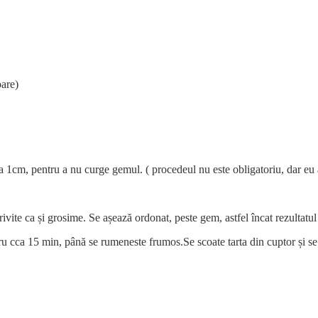
oare)
 cca 1cm, pentru a nu curge gemul. ( procedeul nu este obligatoriu, dar eu
rivite ca și grosime. Se așează ordonat, peste gem, astfel încat rezultatul f
u cca 15 min, până se rumeneste frumos.Se scoate tarta din cuptor și se la