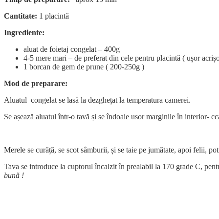
Cantitate:
1 placintă
Ingrediente:
aluat de foietaj congelat – 400g
4-5 mere mari – de preferat din cele pentru placintă ( ușor acriș
1 borcan de gem de prune ( 200-250g )
Mod de preparare:
Aluatul congelat se lasă la dezghețat la temperatura camerei.
Se așează aluatul într-o tavă și se îndoaie usor marginile în interior-
Merele se curăță, se scot sâmburii, și se taie pe jumătate, apoi felii, pot
Tava se introduce la cuptorul încalzit în prealabil la 170 grade C, pentr
bună !