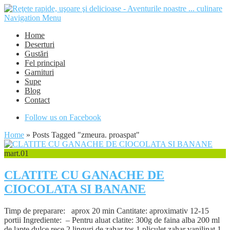
Navigation Menu
Home
Deserturi
Gustări
Fel principal
Garnituri
Supe
Blog
Contact
Follow us on Facebook
Home
»
Posts Tagged
"
zmeura. proaspat"
mart.
01
CLATITE CU GANACHE DE
CIOCOLATA SI BANANE
Timp de preparare: aprox 20 min Cantitate: aproximativ 12-15
portii Ingrediente: – Pentru aluat clatite: 300g de faina alba 200 ml
de lapte dulce rece 2 linguri de zahar tos 1 pliculet zahar vanilinat 1