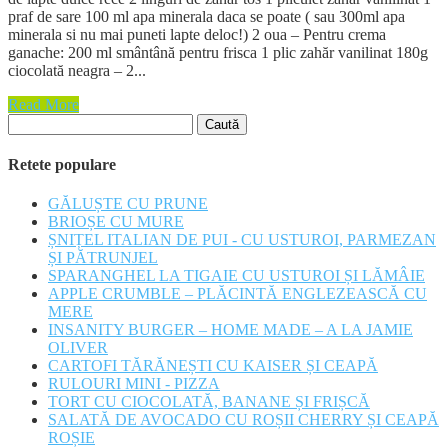
praf de sare 100 ml apa minerala daca se poate ( sau 300ml apa
minerala si nu mai puneti lapte deloc!) 2 oua – Pentru crema
ganache: 200 ml smântână pentru frisca 1 plic zahăr vanilinat 180g
ciocolată neagra – 2...
Read More
Caută
după:
Retete populare
GĂLUȘTE CU PRUNE
BRIOȘE CU MURE
ȘNIȚEL ITALIAN DE PUI - CU USTUROI, PARMEZAN
ȘI PĂTRUNJEL
SPARANGHEL LA TIGAIE CU USTUROI ȘI LĂMÂIE
APPLE CRUMBLE – PLĂCINTĂ ENGLEZEASCĂ CU
MERE
INSANITY BURGER – HOME MADE – A LA JAMIE
OLIVER
CARTOFI TĂRĂNEȘTI CU KAISER ȘI CEAPĂ
RULOURI MINI - PIZZA
TORT CU CIOCOLATĂ, BANANE ȘI FRIȘCĂ
SALATĂ DE AVOCADO CU ROȘII CHERRY ȘI CEAPĂ
ROȘIE