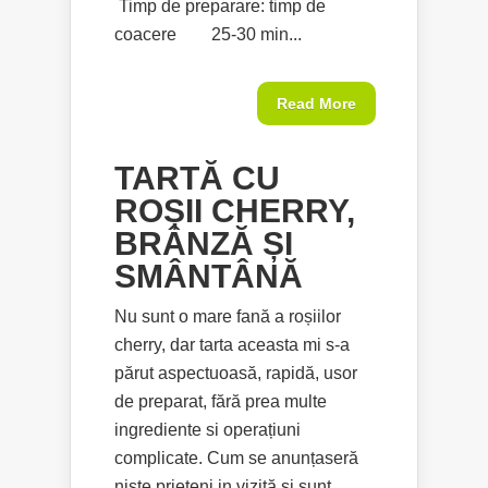
Timp de preparare: timp de
coacere 25-30 min...
Read More
TARTĂ CU
ROȘII CHERRY,
BRÂNZĂ ȘI
SMÂNTÂNĂ
Nu sunt o mare fană a roșiilor
cherry, dar tarta aceasta mi s-a
părut aspectuoasă, rapidă, usor
de preparat, fără prea multe
ingrediente si operațiuni
complicate. Cum se anunțaseră
niste prieteni in vizită si sunt