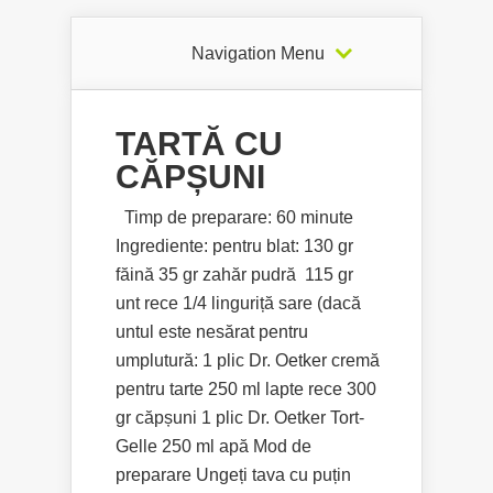
Navigation Menu
TARTĂ CU
CĂPȘUNI
Timp de preparare: 60 minute
Ingrediente: pentru blat: 130 gr
făină 35 gr zahăr pudră 115 gr
unt rece 1/4 linguriță sare (dacă
untul este nesărat pentru
umplutură: 1 plic Dr. Oetker cremă
pentru tarte 250 ml lapte rece 300
gr căpșuni 1 plic Dr. Oetker Tort-
Gelle 250 ml apă Mod de
preparare Ungeți tava cu puțin