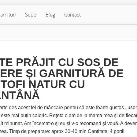
arnituri
Supe
Blog
Contact
TE PRĂJIT CU SOS DE
ERE ȘI GARNITURĂ DE
TOFI NATUR CU
ÂNTÂNĂ
rte des acest fel de mâncare pentru că este foarte gustos , uso
i este mai puțin caloric. Rețeta o am de la mama mea și de fieca
șit minunat. Am încercat-o și eu și v-o recomand și vouă. A deven
mea. Timp de preparare: aprox 30-40 min Cantitate: 4 portii