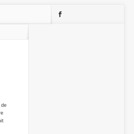
r de
re
it