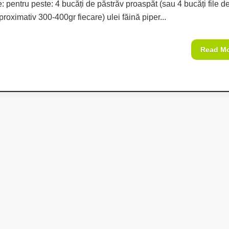
: pentru peste: 4 bucăți de păstrăv proaspăt (sau 4 bucăți file d
roximativ 300-400gr fiecare) ulei făină piper...
Read M