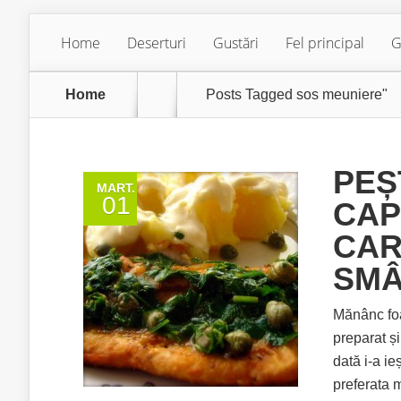
Home
Deserturi
Gustări
Fel principal
G
Home
Posts Tagged
sos meuniere"
PEȘ
MART.
01
CAP
CAR
SM
Mănânc foa
preparat ș
dată i-a ie
preferata 