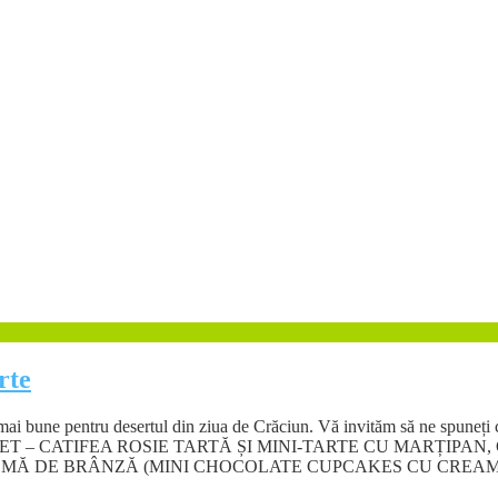
rte
le, numai bune pentru desertul din ziua de Crăciun. Vă invităm să n
ET – CATIFEA ROSIE TARTĂ ȘI MINI-TARTE CU MARȚIPAN
EMĂ DE BRÂNZĂ (MINI CHOCOLATE CUPCAKES CU CREAM 