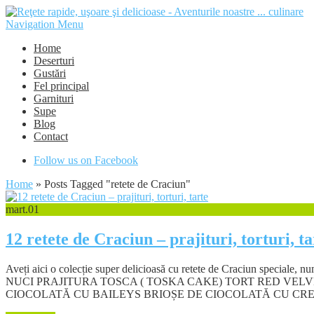
Navigation Menu
Home
Deserturi
Gustări
Fel principal
Garnituri
Supe
Blog
Contact
Follow us on Facebook
Home
»
Posts Tagged
"
retete de Craciun"
mart.
01
12 retete de Craciun – prajituri, torturi, ta
Aveți aici o colecție super delicioasă cu retete de Craciun specia
NUCI PRAJITURA TOSCA ( TOSKA CAKE) TORT RED VELV
CIOCOLATĂ CU BAILEYS BRIOȘE DE CIOCOLATĂ CU CR