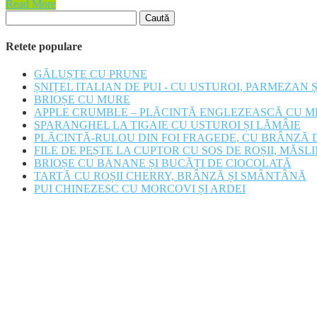
Read More
Caută
după:
Retete populare
GĂLUȘTE CU PRUNE
ȘNIȚEL ITALIAN DE PUI - CU USTUROI, PARMEZAN 
BRIOȘE CU MURE
APPLE CRUMBLE – PLĂCINTĂ ENGLEZEASCĂ CU M
SPARANGHEL LA TIGAIE CU USTUROI ȘI LĂMÂIE
PLĂCINTĂ-RULOU DIN FOI FRAGEDE, CU BRÂNZĂ D
FILE DE PEȘTE LA CUPTOR CU SOS DE ROȘII, MĂSLI
BRIOȘE CU BANANE ȘI BUCĂȚI DE CIOCOLATĂ
TARTĂ CU ROȘII CHERRY, BRÂNZĂ ȘI SMÂNTÂNĂ
PUI CHINEZESC CU MORCOVI ȘI ARDEI