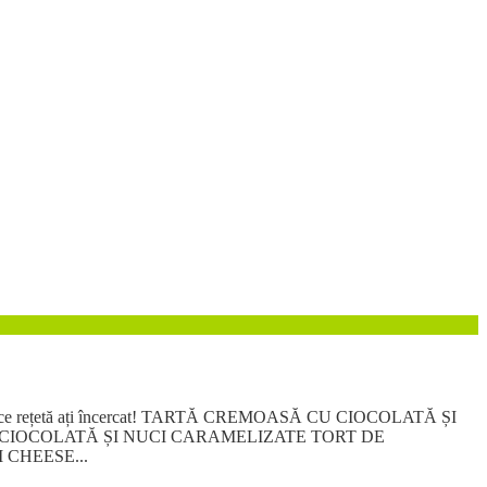
e spuneți ce rețetă ați încercat! TARTĂ CREMOASĂ CU CIOCOLATĂ ȘI
, CIOCOLATĂ ȘI NUCI CARAMELIZATE TORT DE
CHEESE...