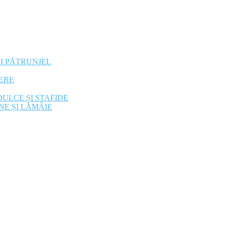
ȘI PĂTRUNJEL
ERE
ULCE ȘI STAFIDE
NE ȘI LĂMÂIE