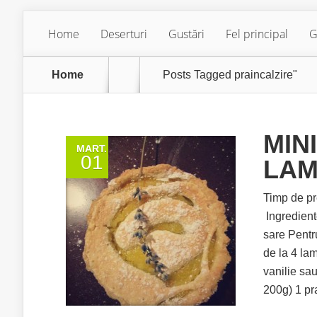
Home
Deserturi
Gustări
Fel principal
G
Home
Posts Tagged
praincalzire"
MIN
MART.
01
LAM
Timp de pr
Ingrediente
sare Pentr
de la 4 lam
vanilie sau
200g) 1 pra