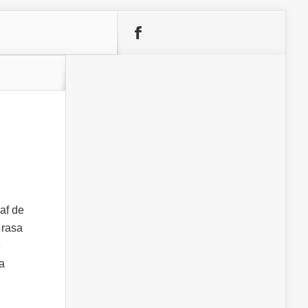
raf de
 rasa
e
ca