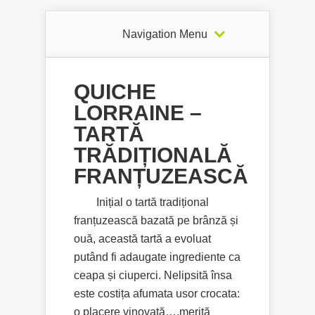
Navigation Menu
QUICHE
LORRAINE –
TARTĂ
TRĂDIȚIONALĂ
FRANȚUZEASCĂ
Inițial o tartă tradițional
franțuzească bazată pe brânză și
ouă, această tartă a evoluat
putând fi adaugate ingrediente ca
ceapa și ciuperci. Nelipsită însa
este costița afumata usor crocata:
o placere vinovată….merită