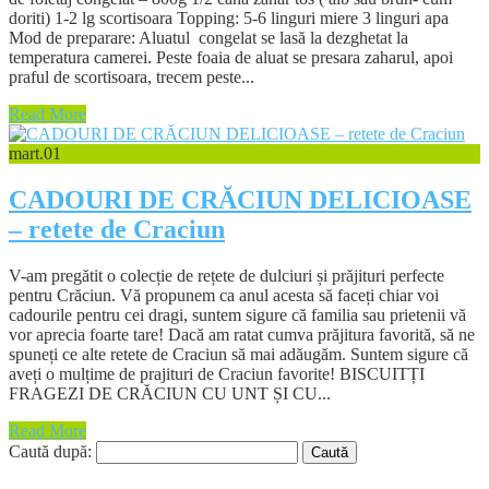
doriti) 1-2 lg scortisoara Topping: 5-6 linguri miere 3 linguri apa
Mod de preparare: Aluatul congelat se lasă la dezghetat la
temperatura camerei. Peste foaia de aluat se presara zaharul, apoi
praful de scortisoara, trecem peste...
Read More
mart.
01
CADOURI DE CRĂCIUN DELICIOASE
– retete de Craciun
V-am pregătit o colecție de rețete de dulciuri și prăjituri perfecte
pentru Crăciun. Vă propunem ca anul acesta să faceți chiar voi
cadourile pentru cei dragi, suntem sigure că familia sau prietenii vă
vor aprecia foarte tare! Dacă am ratat cumva prăjitura favorită, să ne
spuneți ce alte retete de Craciun să mai adăugăm. Suntem sigure că
aveți o mulțime de prajituri de Craciun favorite! BISCUITȚI
FRAGEZI DE CRĂCIUN CU UNT ȘI CU...
Read More
Caută după: