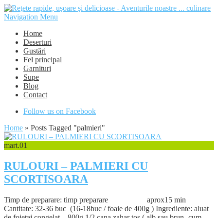
Navigation Menu
Home
Deserturi
Gustări
Fel principal
Garnituri
Supe
Blog
Contact
Follow us on Facebook
Home
»
Posts Tagged
"
palmieri"
mart.
01
RULOURI – PALMIERI CU
SCORTISOARA
Timp de preparare: timp preparare aprox15 min
Cantitate: 32-36 buc (16-18buc / foaie de 400g ) Ingrediente: aluat
de foietaj congelat – 800g 1/2 cana zahar tos ( alb sau brun- cum