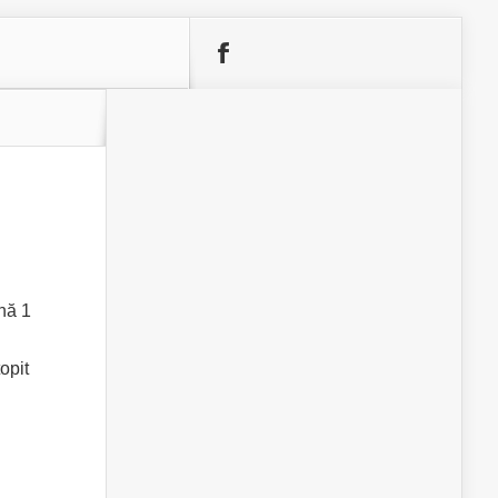
nă 1
opit