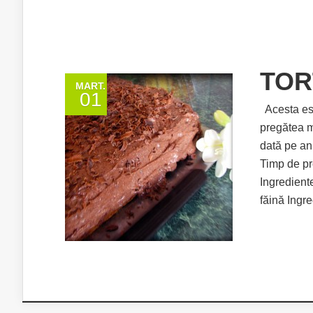
TOR
MART.
01
Acesta est
pregătea m
dată pe an
Timp de pr
Ingrediente
făină Ingr