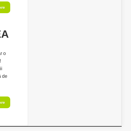
ore
EA
r o
!
tii
ă de
ore