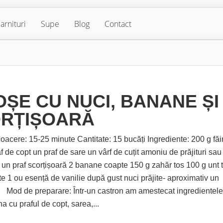
arnituri
Supe
Blog
Contact
OȘE CU NUCI, BANANE ȘI
RȚIȘOARĂ
acere: 15-25 minute Cantitate: 15 bucăți Ingrediente: 200 g făi
af de copt un praf de sare un vârf de cuțit amoniu de prăjituri sau
 un praf scorțișoară 2 banane coapte 150 g zahăr tos 100 g unt t
te 1 ou esență de vanilie după gust nuci prăjite- aproximativ un
 de preparare: Într-un castron am amestecat ingredientele
na cu praful de copt, sarea,...