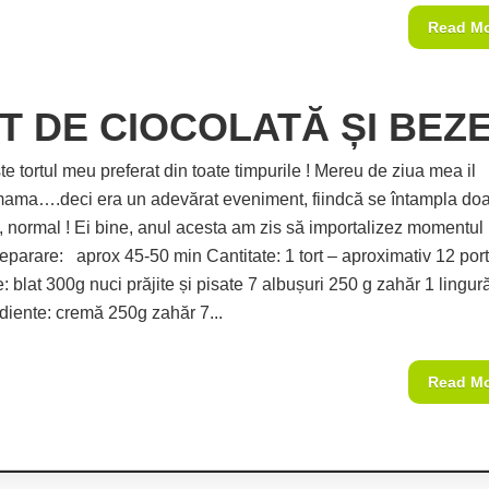
Read M
T DE CIOCOLATĂ ȘI BEZ
e tortul meu preferat din toate timpurile ! Mereu de ziua mea il
ama….deci era un adevărat eveniment, fiindcă se întampla doa
, normal ! Ei bine, anul acesta am zis să importalizez momentul 
eparare: aprox 45-50 min Cantitate: 1 tort – aproximativ 12 por
: blat 300g nuci prăjite și pisate 7 albușuri 250 g zahăr 1 lingur
ediente: cremă 250g zahăr 7...
Read M