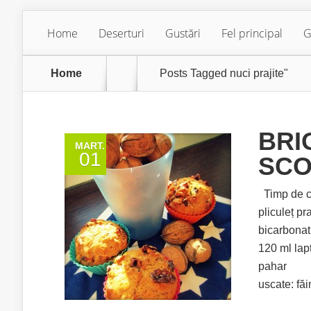
Home
Deserturi
Gustări
Fel principal
G
Home
Posts Tagged
nuci prajite"
BRI
MART.
01
SCO
Timp de co
pliculeț pr
bicarbonat
120 ml lap
pahar Mod
uscate: făi