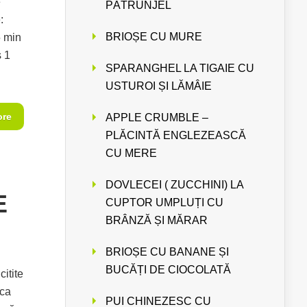
e
PĂTRUNJEL
:
BRIOȘE CU MURE
 min
s 1
SPARANGHEL LA TIGAIE CU
USTUROI ȘI LĂMÂIE
ore
APPLE CRUMBLE –
PLĂCINTĂ ENGLEZEASCĂ
CU MERE
DOVLECEI ( ZUCCHINI) LA
E
CUPTOR UMPLUȚI CU
BRÂNZĂ ȘI MĂRAR
BRIOȘE CU BANANE ȘI
BUCĂȚI DE CIOCOLATĂ
itite
 ca
PUI CHINEZESC CU