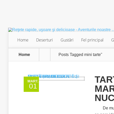
Home
Deserturi
Gustări
Fel principal
G
Home
Posts Tagged
mini tarte"
TAR
MART.
01
MAR
NUC
De mult vr