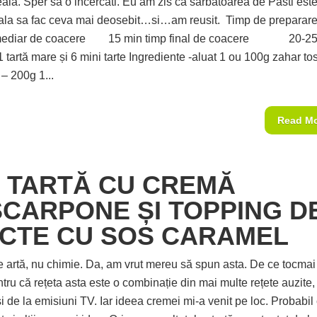
eala. Sper sa o incercati. Eu am zis ca sarbatoarea de Pasti est
ala sa fac ceva mai deosebit…si…am reusit. Timp de preparare
rmediar de coacere 15 min timp final de coacere 20-25
1 tartă mare și 6 mini tarte Ingrediente -aluat 1 ou 100g zahar to
– 200g 1...
Read M
I TARTĂ CU CREMĂ
CARPONE ȘI TOPPING D
CTE CU SOS CARAMEL
e artă, nu chimie. Da, am vrut mereu să spun asta. De ce tocmai
u că rețeta asta este o combinație din mai multe rețete auzite, c
i de la emisiuni TV. Iar ideea cremei mi-a venit pe loc. Probabil