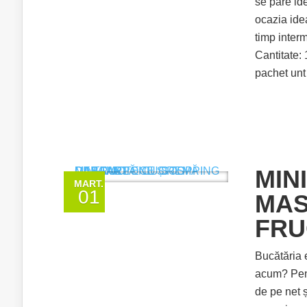
se pare id
ocazia ide
timp inte
Cantitate: 
pachet unt 
MIN
MART.
01
MAS
FRU
Bucătăria 
acum? Pentr
de pe net ș