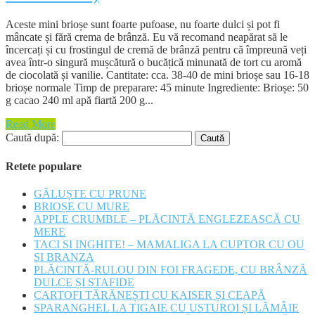
Aceste mini brioșe sunt foarte pufoase, nu foarte dulci și pot fi
mâncate și fără crema de brânză. Eu vă recomand neapărat să le
încercați și cu frostingul de cremă de brânză pentru că împreună veți
avea într-o singură mușcătură o bucățică minunată de tort cu aromă
de ciocolată și vanilie. Cantitate: cca. 38-40 de mini brioșe sau 16-18
brioșe normale Timp de preparare: 45 minute Ingrediente: Brioșe: 50
g cacao 240 ml apă fiartă 200 g...
Read More
Caută după:
Retete populare
GĂLUȘTE CU PRUNE
BRIOȘE CU MURE
APPLE CRUMBLE – PLĂCINTĂ ENGLEZEASCĂ CU
MERE
TACI SI INGHITE! – MAMALIGA LA CUPTOR CU OU
SI BRANZA
PLĂCINTĂ-RULOU DIN FOI FRAGEDE, CU BRÂNZĂ
DULCE ȘI STAFIDE
CARTOFI TĂRĂNEȘTI CU KAISER ȘI CEAPĂ
SPARANGHEL LA TIGAIE CU USTUROI ȘI LĂMÂIE