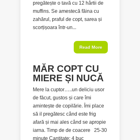
pregătește o tavă cu 12 hârtii de
muffins. Se amestecă făina cu
zahărul, praful de copt, sarea și
scorțișoara într-un...
Read More
MĂR COPT CU
MIERE ȘI NUCĂ
Mere la cuptor…..un deliciu usor
de făcut, gustos și care îmi
amintește de copilărie. Îmi place
să il pregătesc când este frig
afară și mai ales când se apropie
iarna. Timp de de coacere 25-30
minute Cantitate: 4 buc