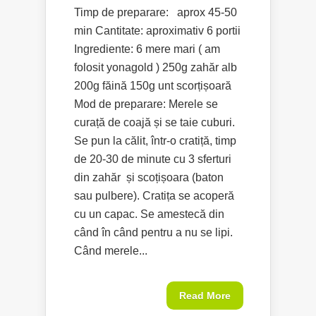
Timp de preparare: aprox 45-50
min Cantitate: aproximativ 6 portii
Ingrediente: 6 mere mari ( am
folosit yonagold ) 250g zahăr alb
200g făină 150g unt scorțișoară
Mod de preparare: Merele se
curață de coajă și se taie cuburi.
Se pun la călit, într-o cratiță, timp
de 20-30 de minute cu 3 sferturi
din zahăr și scoțișoara (baton
sau pulbere). Cratița se acoperă
cu un capac. Se amestecă din
când în când pentru a nu se lipi.
Când merele...
Read More