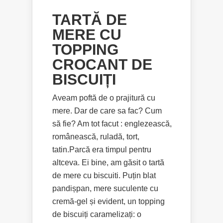
TARTĂ DE
MERE CU
TOPPING
CROCANT DE
BISCUIȚI
Aveam poftă de o prajitură cu
mere. Dar de care sa fac? Cum
să fie? Am tot facut : englezească,
românească, ruladă, tort,
tatin.Parcă era timpul pentru
altceva. Ei bine, am găsit o tartă
de mere cu biscuiti. Puțin blat
pandișpan, mere suculente cu
cremă-gel și evident, un topping
de biscuiți caramelizați: o