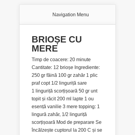
Navigation Menu
BRIOȘE CU
MERE
Timp de coacere: 20 minute
Cantitate: 12 brioșe Ingrediente:
250 gr făină 100 gr zahăr 1 plic
praf copt 1/2 linguriță sare
1 linguriță scorțișoară 50 gr unt
topit și răcit 200 ml lapte 1 ou
esență vanilie 3 mere topping: 1
lingură zahăr, 1/2 linguriță
scorțișoară Mod de preparare Se
încălzește cuptorul la 200 C și se