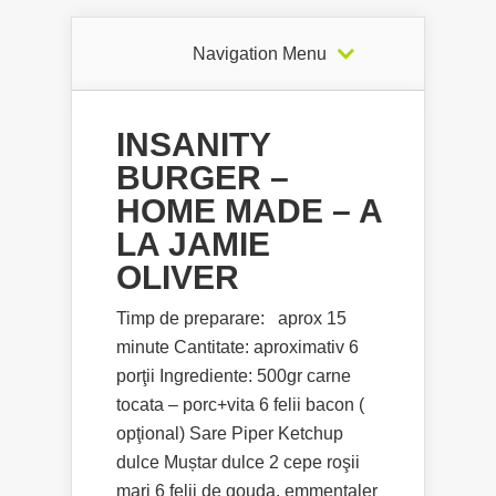
Navigation Menu
INSANITY
BURGER –
HOME MADE – A
LA JAMIE
OLIVER
Timp de preparare: aprox 15
minute Cantitate: aproximativ 6
porţii Ingrediente: 500gr carne
tocata – porc+vita 6 felii bacon (
opţional) Sare Piper Ketchup
dulce Muștar dulce 2 cepe roşii
mari 6 felii de gouda, emmentaler