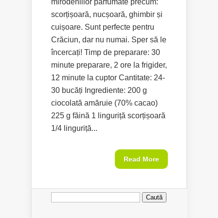
mirodeniilor parfumate precum:
scorțișoară, nucșoară, ghimbir și
cuișoare. Sunt perfecte pentru
Crăciun, dar nu numai. Sper să le
încercați! Timp de preparare: 30
minute preparare, 2 ore la frigider,
12 minute la cuptor Cantitate: 24-
30 bucăți Ingrediente: 200 g
ciocolată amăruie (70% cacao)
225 g făină 1 linguriță scorțișoară
1/4 linguriță...
Read More
Caută
după: