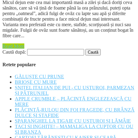
Micul dejun este cea mai importantă masă a zilei și dacă doriți ceva
sănătos, care să vă țină de foame până la ora prânzului, puteți opta
pentru „oatmeal”, adică fulgi de ovăz cu lapte sau apă și diferite
combinații de fructe pentru a face micul dejun mai interesant.
Varianta mea preferată este cu mere, stafide, scorțișoară și nuci sau
migdale. Fulgii de ovăz sunt foarte sănătoși, au un conținut bogat în
fibre care...
Read More
Caută după:
Retete populare
GĂLUȘTE CU PRUNE
BRIOȘE CU MURE
ȘNIȚEL ITALIAN DE PUI - CU USTUROI, PARMEZAN
ȘI PĂTRUNJEL
APPLE CRUMBLE – PLĂCINTĂ ENGLEZEASCĂ CU
MERE
PLĂCINTĂ-RULOU DIN FOI FRAGEDE, CU BRÂNZĂ
DULCE ȘI STAFIDE
SPARANGHEL LA TIGAIE CU USTUROI ȘI LĂMÂIE
TACI SI INGHITE! – MAMALIGA LA CUPTOR CU OU
SI BRANZA
CARTOFI TĂRĂNEȘTI CU KAISER ȘI CEAPĂ