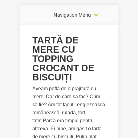
Navigation Menu
TARTĂ DE
MERE CU
TOPPING
CROCANT DE
BISCUIȚI
Aveam poftă de o prajitură cu
mere. Dar de care sa fac? Cum
să fie? Am tot facut : englezească,
românească, ruladă, tort,
tatin.Parcă era timpul pentru
altceva. Ei bine, am găsit o tartă
de mere cu biscuiti. Puțin blat