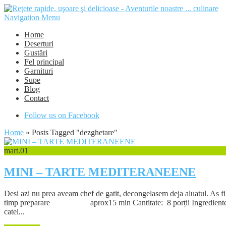
Navigation Menu
Home
Deserturi
Gustări
Fel principal
Garnituri
Supe
Blog
Contact
Follow us on Facebook
Home
»
Posts Tagged
"
dezghetare"
mart.
01
MINI – TARTE MEDITERANEENE
Desi azi nu prea aveam chef de gatit, decongelasem deja aluatul. As fi
timp preparare aprox15 min Cantitate: 8 porții Ingrediente: aluat 
catel...