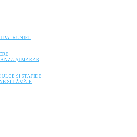
ȘI PĂTRUNJEL
ERE
RÂNZĂ ȘI MĂRAR
ULCE ȘI STAFIDE
NE ȘI LĂMÂIE