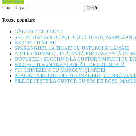
Read More
Caută după:
Retete populare
GĂLUȘTE CU PRUNE
ȘNIȚEL ITALIAN DE PUI - CU USTUROI, PARMEZAN 
BRIOȘE CU MURE
SPARANGHEL LA TIGAIE CU USTUROI ȘI LĂMÂIE
APPLE CRUMBLE – PLĂCINTĂ ENGLEZEASCĂ CU M
DOVLECEI ( ZUCCHINI) LA CUPTOR UMPLUȚI CU B
BRIOȘE CU BANANE ȘI BUCĂȚI DE CIOCOLATĂ
PUI CHINEZESC CU MORCOVI ȘI ARDEI
PLĂCINTĂ-RULOU DIN FOI FRAGEDE, CU BRÂNZĂ D
FILE DE PEȘTE LA CUPTOR CU SOS DE ROȘII, MĂSLI