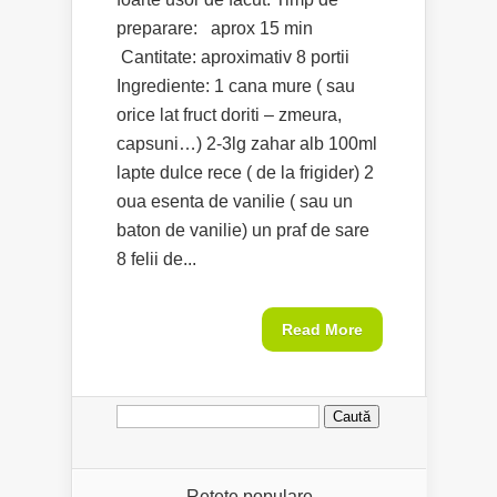
preparare: aprox 15 min
Cantitate: aproximativ 8 portii
Ingrediente: 1 cana mure ( sau
orice lat fruct doriti – zmeura,
capsuni…) 2-3lg zahar alb 100ml
lapte dulce rece ( de la frigider) 2
oua esenta de vanilie ( sau un
baton de vanilie) un praf de sare
8 felii de...
Read More
Caută
după:
Retete populare