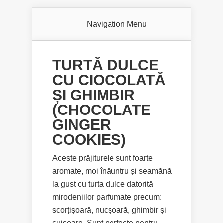
Navigation Menu
TURTĂ DULCE
CU CIOCOLATĂ
ȘI GHIMBIR
(CHOCOLATE
GINGER
COOKIES)
Aceste prăjiturele sunt foarte
aromate, moi înăuntru și seamănă
la gust cu turta dulce datorită
mirodeniilor parfumate precum:
scorțișoară, nucșoară, ghimbir și
cuișoare. Sunt perfecte pentru