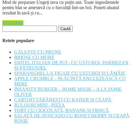
Mod de preparare Ungeți tava cu puțin unt. Toate ingredientele
pentru blat se amestecă cu o furculiță într-un bol. Puneti aluatul
rezultat în tavă și cu...
Read More
Caută
după:
Retete populare
GĂLUȘTE CU PRUNE
BRIOȘE CU MURE
ȘNIȚEL ITALIAN DE PUI - CU USTUROI, PARMEZAN
ȘI PĂTRUNJEL
SPARANGHEL LA TIGAIE CU USTUROI ȘI LĂMÂIE
APPLE CRUMBLE – PLĂCINTĂ ENGLEZEASCĂ CU
MERE
INSANITY BURGER – HOME MADE – A LA JAMIE
OLIVER
CARTOFI TĂRĂNEȘTI CU KAISER ȘI CEAPĂ
RULOURI MINI - PIZZA
TORT CU CIOCOLATĂ, BANANE ȘI FRIȘCĂ
SALATĂ DE AVOCADO CU ROȘII CHERRY ȘI CEAPĂ
ROȘIE