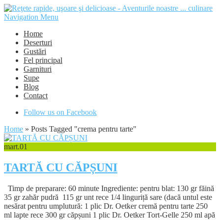
Navigation Menu
Home
Deserturi
Gustări
Fel principal
Garnituri
Supe
Blog
Contact
Follow us on Facebook
Home
»
Posts Tagged
"
crema pentru tarte"
mart.
01
TARTĂ CU CĂPȘUNI
Timp de preparare: 60 minute Ingrediente: pentru blat: 130 gr făină
35 gr zahăr pudră 115 gr unt rece 1/4 linguriță sare (dacă untul este
nesărat pentru umplutură: 1 plic Dr. Oetker cremă pentru tarte 250
ml lapte rece 300 gr căpșuni 1 plic Dr. Oetker Tort-Gelle 250 ml apă