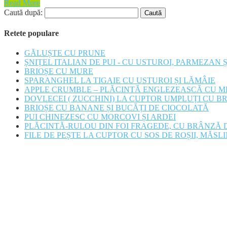
Read More
Caută după:
Retete populare
GĂLUȘTE CU PRUNE
ȘNIȚEL ITALIAN DE PUI - CU USTUROI, PARMEZAN 
BRIOȘE CU MURE
SPARANGHEL LA TIGAIE CU USTUROI ȘI LĂMÂIE
APPLE CRUMBLE – PLĂCINTĂ ENGLEZEASCĂ CU M
DOVLECEI ( ZUCCHINI) LA CUPTOR UMPLUȚI CU B
BRIOȘE CU BANANE ȘI BUCĂȚI DE CIOCOLATĂ
PUI CHINEZESC CU MORCOVI ȘI ARDEI
PLĂCINTĂ-RULOU DIN FOI FRAGEDE, CU BRÂNZĂ D
FILE DE PEȘTE LA CUPTOR CU SOS DE ROȘII, MĂSLI