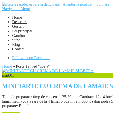
Navigation Menu
Home
Deserturi
Gustări
Fel principal
Garnituri
Supe
Blog
Contact
Follow us on Facebook
Home
»
Posts Tagged
"
coaja"
mart.
01
MINI TARTE CU CREMA DE LAMAIE S
Timp de preparare: timp de coacere 25-30 min Cantitate: 12-14 bucăti
lamai medii) coaja rasa de la 4 lamai 6 oua intregi 300 g zahar pudra 5
preparare: Blatul:...