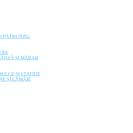
ȘI PĂTRUNJEL
ERE
RÂNZĂ ȘI MĂRAR
ULCE ȘI STAFIDE
NE ȘI LĂMÂIE