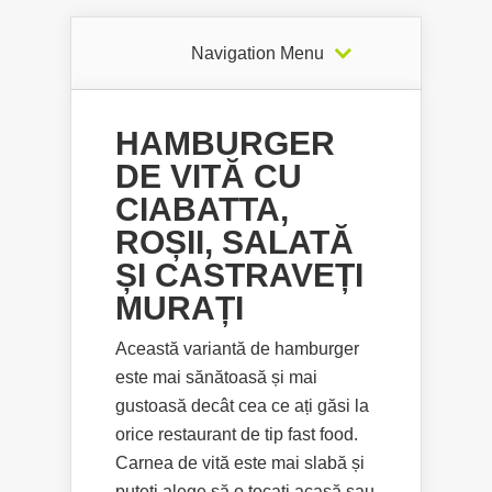
Navigation Menu
HAMBURGER
DE VITĂ CU
CIABATTA,
ROȘII, SALATĂ
ȘI CASTRAVEȚI
MURAȚI
Această variantă de hamburger
este mai sănătoasă și mai
gustoasă decât cea ce ați găsi la
orice restaurant de tip fast food.
Carnea de vită este mai slabă și
puteți alege să o tocați acasă sau