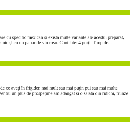
re cu specific mexican și există multe variante ale acestui preparat,
ocante și cu un pahar de vin roșu. Cantitate: 4 porții Timp de...
e de ce aveți în frigider, mai mult sau mai puțin pui sau mai multe
 Pentru un plus de prospețime am adăugat și o salată din ridichi, frunze