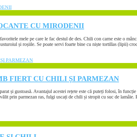
ROCANTE CU MIRODENII
favoritele mele pe care le fac destul de des. Chili con carne este o mânca
sturoiul și roșiile. Se poate servi foarte bine cu niște tortillas (lipii) cr
MB FIERT CU CHILI ȘI PARMEZAN
parat și gustoasă. Avantajul acestei rețete este că puteți folosi, în funcți
lit prin parmezan ras, fulgi uscați de chili și stropit cu suc de lamâie.
 ȘI CHILI