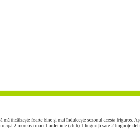
ă mă încălzește foarte bine și mai îndulcește sezonul acesta friguros. Aș
tru apă 2 morcovi mari 1 ardei iute (chili) 1 linguriță sare 2 lingurițe de