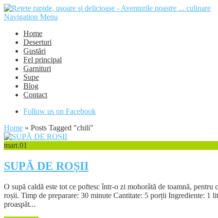
Navigation Menu
Home
Deserturi
Gustări
Fel principal
Garnituri
Supe
Blog
Contact
Follow us on Facebook
Home
»
Posts Tagged
"
chili"
mart.
01
SUPĂ DE ROȘII
O supă caldă este tot ce poftesc într-o zi mohorâtă de toamnă, pentru c
roșii. Timp de preparare: 30 minute Cantitate: 5 porții Ingrediente: 1 li
proaspăt...