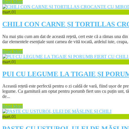
Read More
mart.
01
CHILI CON CARNE ȘI TORTILLAS C
Nu mai știu cum am dat de această rețetă, cert este că a rămas una din 
dar elementele esențiale sunt carnea de vită tocată, ardeiul iute, ceapa, u
Read More
mart.
01
PUI CU LEGUME LA TIGAIE ȘI PORU
Această rețetă este perfectă pentru o zi caldă de vară, fiind ușor de pre
legume. Ca garnitură am optat pentru porumb fiert uns cu puțin unt, tăvă
de...
Read More
mart.
01
PASTE CU USTUROI, ULEI DE MĂSLINE