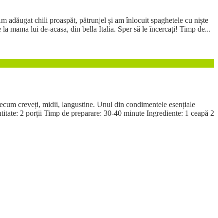
 Am adăugat chili proaspăt, pătrunjel și am înlocuit spaghetele cu niște
la mama lui de-acasa, din bella Italia. Sper să le încercați! Timp de...
precum creveți, midii, langustine. Unul din condimentele esențiale
titate: 2 porții Timp de preparare: 30-40 minute Ingrediente: 1 ceapă 2