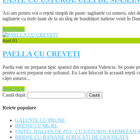
Azi am pentru voi o rețetă simplă de paste: tagliatele cu usturoi, ulei d
tagliatele cu trufe luate de la un târg de bunătățuri italiene venit în 
Read More
mart.
01
PAELLA CU CREVEȚI
Paella este un preparat tipic spaniol din regiunea Valencia. Se poate p
pentru acest preparat este șofranul. Eu l-am înlocuit în această rețet
căței usturoi...
Read More
Caută după:
Retete populare
GĂLUȘTE CU PRUNE
BRIOȘE CU MURE
ȘNIȚEL ITALIAN DE PUI - CU USTUROI, PARMEZAN 
BRIOȘE CU BANANE ȘI BUCĂȚI DE CIOCOLATĂ