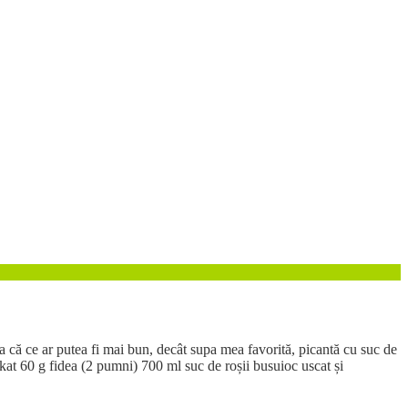
a că ce ar putea fi mai bun, decât supa mea favorită, picantă cu suc de
likat 60 g fidea (2 pumni) 700 ml suc de roșii busuioc uscat și