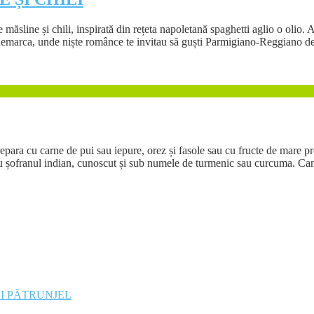
e măsline și chili, inspirată din rețeta napoletană spaghetti aglio o olio.
Danemarca, unde niște românce te invitau să guști Parmigiano-Reggiano de 
repara cu carne de pui sau iepure, orez și fasole sau cu fructe de mare 
ă cu șofranul indian, cunoscut și sub numele de turmenic sau curcuma. Can
ȘI PĂTRUNJEL