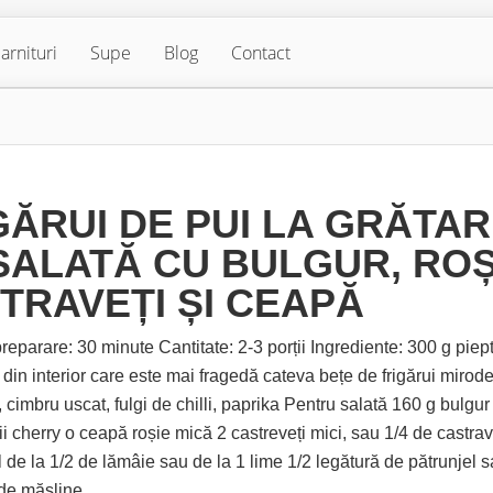
arnituri
Supe
Blog
Contact
GĂRUI DE PUI LA GRĂTAR
SALATĂ CU BULGUR, ROȘI
TRAVEȚI ȘI CEAPĂ
eparare: 30 minute Cantitate: 2-3 porții Ingrediente: 300 g piep
 din interior care este mai fragedă cateva bețe de frigărui mirode
, cimbru uscat, fulgi de chilli, paprika Pentru salată 160 g bulgur
ii cherry o ceapă roșie mică 2 castreveți mici, sau 1/4 de castra
 de la 1/2 de lămâie sau de la 1 lime 1/2 legătură de pătrunjel s
 de măsline...