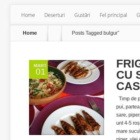
Home
Deserturi
Gustări
Fel principal
G
Home
Posts Tagged
bulgur"
FRI
MART.
01
CU 
CAS
Timp de pr
pui, partea
sare, piper
unt 4-5 roș
mare sucul
piper, ulei