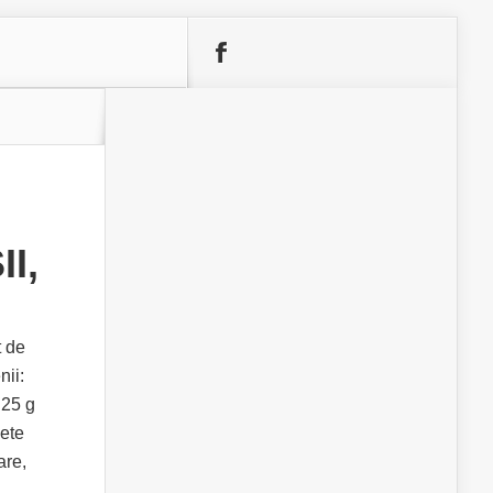
I,
t de
nii:
 25 g
vete
are,