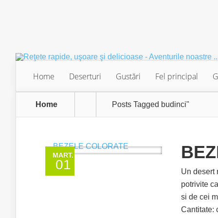
Home
Deserturi
Gustări
Fel principal
G
Home
Posts Tagged
budinci"
BEZ
MART.
01
Un desert 
potrivite c
si de cei 
Cantitate: 