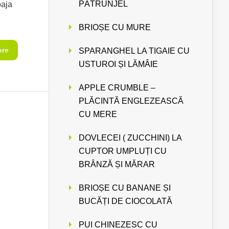
PĂTRUNJEL
oaja
BRIOȘE CU MURE
ore
SPARANGHEL LA TIGAIE CU
USTUROI ȘI LĂMÂIE
APPLE CRUMBLE –
PLĂCINTĂ ENGLEZEASCĂ
CU MERE
DOVLECEI ( ZUCCHINI) LA
CUPTOR UMPLUȚI CU
BRÂNZĂ ȘI MĂRAR
BRIOȘE CU BANANE ȘI
BUCĂȚI DE CIOCOLATĂ
PUI CHINEZESC CU