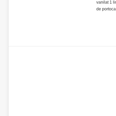
vanilat 1 l
de portoca