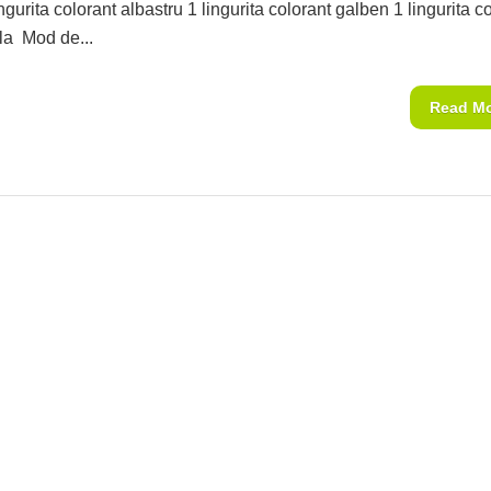
ingurita colorant albastru 1 lingurita colorant galben 1 lingurita c
la Mod de...
Read M