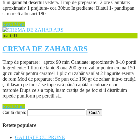
fi in garantat desertul vedeta. Timp de preparare: 2 ore Cantitate:
aproximativ 1 prajitura- cca 30buc Ingrediente: Blatul 1- pandispan
si mac: 6 albusuri 180...
Read More
mart.
01
CREMA DE ZAHAR ARS
Timp de preparare: aprox 90 min Cantitate: aproximativ 8-10 portii
Ingrediente: 1 litru de lapte 8 oua 200 gr cu zahar pentru crema 150
gr cu zahăr pentru caramel 1 plic cu zahăr vanilat 2 lingurite esenta
de rom Mod de preparare: Se pun cele 150 gr de zahar. într-o cratiţă
şi il lăsam pe foc să se topească până capătă o culoare usor
maronie.După ce s-a topit, luam cratiţa de pe foc si il distribuim
repede puniform pe peretii si...
Read More
Caută după:
Retete populare
GĂLUȘTE CU PRUNE