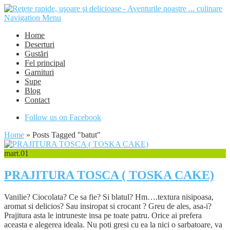
Navigation Menu
Home
Deserturi
Gustări
Fel principal
Garnituri
Supe
Blog
Contact
Follow us on Facebook
Home
»
Posts Tagged
"
batut"
mart.
01
PRAJITURA TOSCA ( TOSKA CAKE)
Vanilie? Ciocolata? Ce sa fie? Si blatul? Hm….textura nisipoasa,
aromat si delicios? Sau insiropat si crocant ? Greu de ales, asa-i?
Prajitura asta le intruneste insa pe toate patru. Orice ai prefera
aceasta e alegerea ideala. Nu poti gresi cu ea la nici o sarbatoare, va