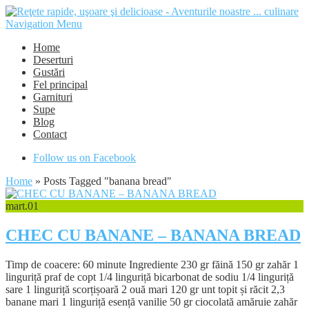
Navigation Menu
Home
Deserturi
Gustări
Fel principal
Garnituri
Supe
Blog
Contact
Follow us on Facebook
Home
»
Posts Tagged
"
banana bread"
mart.
01
CHEC CU BANANE – BANANA BREAD
Timp de coacere: 60 minute Ingrediente 230 gr făină 150 gr zahăr 1
linguriță praf de copt 1/4 linguriță bicarbonat de sodiu 1/4 linguriță
sare 1 linguriță scorțișoară 2 ouă mari 120 gr unt topit și răcit 2,3
banane mari 1 linguriță esență vanilie 50 gr ciocolată amăruie zahăr