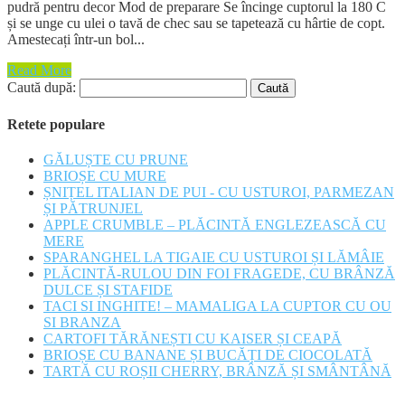
pudră pentru decor Mod de preparare Se încinge cuptorul la 180 C
și se unge cu ulei o tavă de chec sau se tapetează cu hârtie de copt.
Amestecați într-un bol...
Read More
Caută după:
Retete populare
GĂLUȘTE CU PRUNE
BRIOȘE CU MURE
ȘNIȚEL ITALIAN DE PUI - CU USTUROI, PARMEZAN
ȘI PĂTRUNJEL
APPLE CRUMBLE – PLĂCINTĂ ENGLEZEASCĂ CU
MERE
SPARANGHEL LA TIGAIE CU USTUROI ȘI LĂMÂIE
PLĂCINTĂ-RULOU DIN FOI FRAGEDE, CU BRÂNZĂ
DULCE ȘI STAFIDE
TACI SI INGHITE! – MAMALIGA LA CUPTOR CU OU
SI BRANZA
CARTOFI TĂRĂNEȘTI CU KAISER ȘI CEAPĂ
BRIOȘE CU BANANE ȘI BUCĂȚI DE CIOCOLATĂ
TARTĂ CU ROȘII CHERRY, BRÂNZĂ ȘI SMÂNTÂNĂ