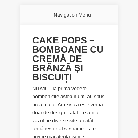
Navigation Menu
CAKE POPS –
BOMBOANE CU
CREMĂ DE
BRÂNZĂ ȘI
BISCUIȚI
Nu știu…la prima vedere
bombonicile astea nu mi-au spus
prea multe. Am zis că este vorba
doar de design ți atat. Le-am tot
văzut pe diverse site-uri atât
românești, căt și străine. La o
privire mai atentă, sunt și