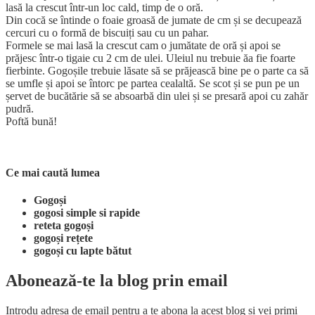
lasă la crescut într-un loc cald, timp de o oră.
Din cocă se întinde o foaie groasă de jumate de cm și se decupează
cercuri cu o formă de biscuiți sau cu un pahar.
Formele se mai lasă la crescut cam o jumătate de oră și apoi se
prăjesc într-o tigaie cu 2 cm de ulei. Uleiul nu trebuie ăa fie foarte
fierbinte. Gogoșile trebuie lăsate să se prăjească bine pe o parte ca să
se umfle și apoi se întorc pe partea cealaltă. Se scot și se pun pe un
șervet de bucătărie să se absoarbă din ulei și se presară apoi cu zahăr
pudră.
Poftă bună!
Ce mai caută lumea
Gogoși
gogosi simple si rapide
reteta gogoși
gogoși rețete
gogoși cu lapte bătut
Abonează-te la blog prin email
Introdu adresa de email pentru a te abona la acest blog și vei primi