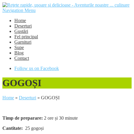
Navigation Menu
Home
Deserturi
Gustări
Fel principal
Garnituri
Supe
Blog
Contact
Follow us on Facebook
GOGOȘI
Home
»
Deserturi
»
GOGOȘI
Timp de preparare:
2 ore și 30 minute
Cantitate:
25 gogoși