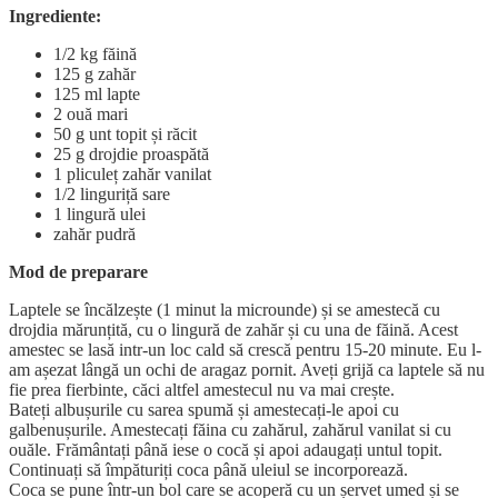
Ingrediente:
1/2 kg făină
125 g zahăr
125 ml lapte
2 ouă mari
50 g unt topit și răcit
25 g drojdie proaspătă
1 pliculeț zahăr vanilat
1/2 linguriță sare
1 lingură ulei
zahăr pudră
Mod de preparare
Laptele se încălzește (1 minut la microunde) și se amestecă cu
drojdia mărunțită, cu o lingură de zahăr și cu una de făină. Acest
amestec se lasă intr-un loc cald să crescă pentru 15-20 minute. Eu l-
am așezat lângă un ochi de aragaz pornit. Aveți grijă ca laptele să nu
fie prea fierbinte, căci altfel amestecul nu va mai crește.
Bateți albușurile cu sarea spumă și amestecați-le apoi cu
galbenușurile. Amestecați făina cu zahărul, zahărul vanilat si cu
ouăle. Frământați până iese o cocă și apoi adaugați untul topit.
Continuați să împăturiți coca până uleiul se incorporează.
Coca se pune într-un bol care se acoperă cu un șervet umed și se