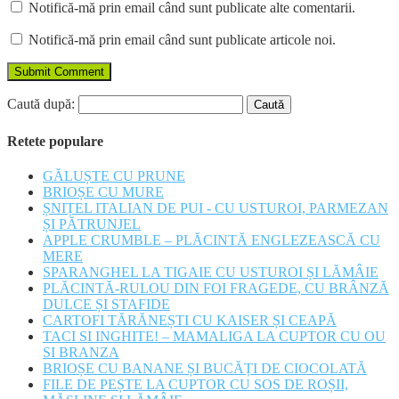
Notifică-mă prin email când sunt publicate alte comentarii.
Notifică-mă prin email când sunt publicate articole noi.
Caută după:
Retete populare
GĂLUȘTE CU PRUNE
BRIOȘE CU MURE
ȘNIȚEL ITALIAN DE PUI - CU USTUROI, PARMEZAN
ȘI PĂTRUNJEL
APPLE CRUMBLE – PLĂCINTĂ ENGLEZEASCĂ CU
MERE
SPARANGHEL LA TIGAIE CU USTUROI ȘI LĂMÂIE
PLĂCINTĂ-RULOU DIN FOI FRAGEDE, CU BRÂNZĂ
DULCE ȘI STAFIDE
CARTOFI TĂRĂNEȘTI CU KAISER ȘI CEAPĂ
TACI SI INGHITE! – MAMALIGA LA CUPTOR CU OU
SI BRANZA
BRIOȘE CU BANANE ȘI BUCĂȚI DE CIOCOLATĂ
FILE DE PEȘTE LA CUPTOR CU SOS DE ROȘII,