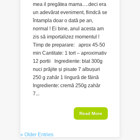
mea il pregătea mama….deci era
un adevărat eveniment, fiindcă se
întampla doar o dată pe an,
normal ! Ei bine, anul acesta am
zis să importalizez momentul !
Timp de preparare: aprox 45-50
min Cantitate: 1 tort – aproximativ
12 portii Ingrediente: blat 300g
nuci prăjite și pisate 7 albușuri
250 g zahăr 1 lingură de făină
Ingrediente: cremă 250g zahăr
7...
Read More
« Older Entries