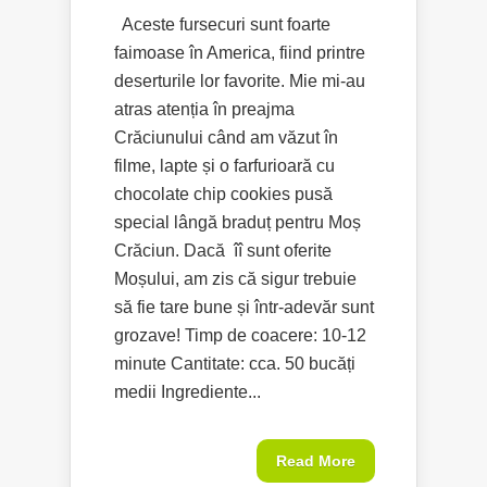
Aceste fursecuri sunt foarte
faimoase în America, fiind printre
deserturile lor favorite. Mie mi-au
atras atenția în preajma
Crăciunului când am văzut în
filme, lapte și o farfurioară cu
chocolate chip cookies pusă
special lângă braduț pentru Moș
Crăciun. Dacă îî sunt oferite
Moșului, am zis că sigur trebuie
să fie tare bune și într-adevăr sunt
grozave! Timp de coacere: 10-12
minute Cantitate: cca. 50 bucăți
medii Ingrediente...
Read More