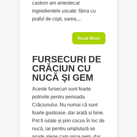
castron am amestecat
ingredientele uscate: făina cu
praful de copt, sarea,...
Read More
FURSECURI DE
CRĂCIUN CU
NUCĂ ȘI GEM
Aceste fursecuri sunt foarte
potrivite pentru perioada
Crăciunului. Nu numai că sunt
foarte gustoase, dar arată și bine.
Pot fi rulate și prin cocos în loc de
nucă, iar pentru umplutură se
poate alege cam orice gem, dar