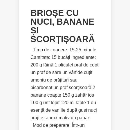
BRIOȘE CU
NUCI, BANANE
ȘI
SCORȚIȘOARĂ
Timp de coacere: 15-25 minute
Cantitate: 15 bucăți Ingrediente:
200 g făină 1 pliculeț praf de copt
un praf de sare un vârf de cuțit
amoniu de prăjituri sau
bicarbonat un praf scorțișoară 2
banane coapte 150 g zahăr tos
100 g unt topit 120 ml lapte 1 ou
esență de vanilie după gust nuci
prăjite- aproximativ un pahar
Mod de preparare: Într-un