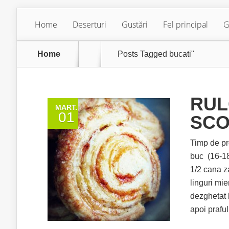
Home
Deserturi
Gustări
Fel principal
G
Home
Posts Tagged
bucati"
RUL
MART.
01
SCO
Timp de 
buc (16-18
1/2 cana za
linguri mi
dezghetat 
apoi praful