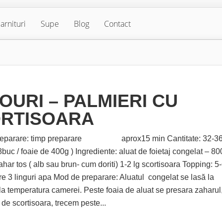
arnituri
Supe
Blog
Contact
OURI – PALMIERI CU
RTISOARA
preparare: timp preparare aprox15 min Cantitate: 32-3
buc / foaie de 400g ) Ingrediente: aluat de foietaj congelat – 8
har tos ( alb sau brun- cum doriti) 1-2 lg scortisoara Topping: 5
ere 3 linguri apa Mod de preparare: Aluatul congelat se lasă la
la temperatura camerei. Peste foaia de aluat se presara zaharul
 de scortisoara, trecem peste...