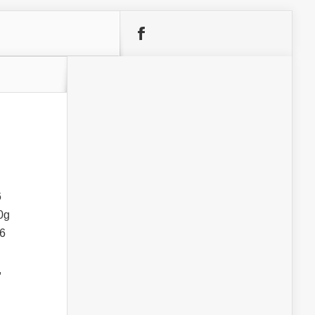
6
00g
-6
,