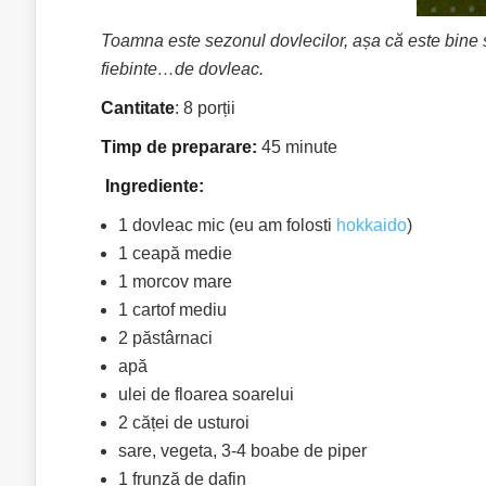
Toamna este sezonul dovlecilor, așa că este bine să
fiebinte…de dovleac.
Cantitate
: 8 porții
Timp de preparare:
45 minute
Ingrediente:
1 dovleac mic (eu am folosti
hokkaido
)
1 ceapă medie
1 morcov mare
1 cartof mediu
2 păstârnaci
apă
ulei de floarea soarelui
2 căței de usturoi
sare, vegeta, 3-4 boabe de piper
1 frunză de dafin