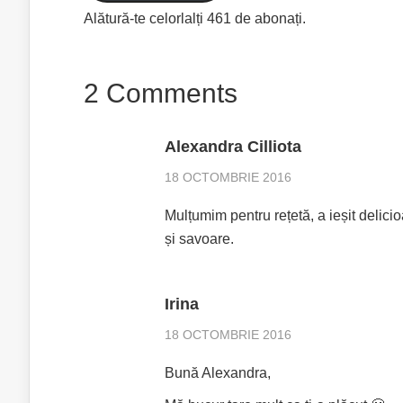
Alătură-te celorlalți 461 de abonați.
2 Comments
Alexandra Cilliota
18 OCTOMBRIE 2016
Mulțumim pentru rețetă, a ieșit delic
și savoare.
Irina
18 OCTOMBRIE 2016
Bună Alexandra,