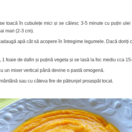
l se toacă în cubulețe mici și se călesc 3-5 minute cu puțin ule
ai mari (2-3 cm).
adaugă apă cât să acopere în întregime legumele. Dacă doriți c
 foaie de dafin și puțină vegeta și se lasă la foc mediu cca 15-
cu un mixer vertical până devine o pastă omogenă.
mântână sau cu câteva fire de pătrunjel proaspăt tocat.