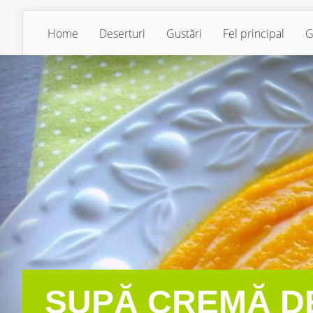
Home
Deserturi
Gustări
Fel principal
G
SUPĂ CREMĂ D