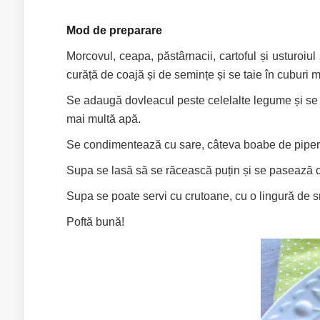
Mod de preparare
Morcovul, ceapa, păstârnacii, cartoful și usturoiu
curăță de coajă și de semințe și se taie în cuburi m
Se adaugă dovleacul peste celelalte legume și se 
mai multă apă.
Se condimentează cu sare, câteva boabe de piper, 1
Supa se lasă să se răcească puțin și se pasează 
Supa se poate servi cu crutoane, cu o lingură de s
Poftă bună!