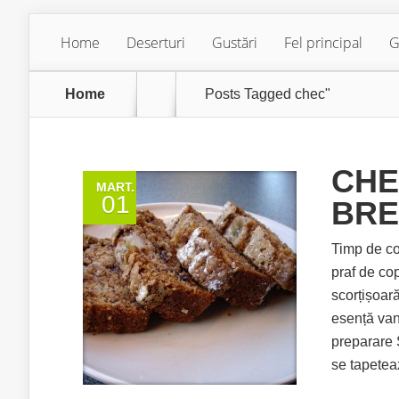
Home
Deserturi
Gustări
Fel principal
G
Home
Posts Tagged
chec"
CHE
MART.
01
BR
Timp de co
praf de cop
scorțișoară
esență van
preparare 
se tapeteaz