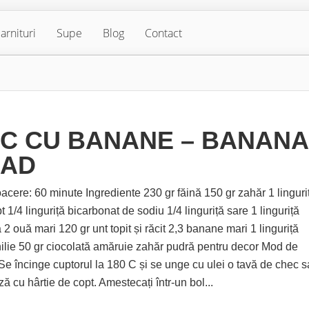
arnituri
Supe
Blog
Contact
C CU BANANE – BANANA
EAD
acere: 60 minute Ingrediente 230 gr făină 150 gr zahăr 1 linguri
t 1/4 linguriță bicarbonat de sodiu 1/4 linguriță sare 1 linguriță
 2 ouă mari 120 gr unt topit și răcit 2,3 banane mari 1 linguriță
ilie 50 gr ciocolată amăruie zahăr pudră pentru decor Mod de
Se încinge cuptorul la 180 C și se unge cu ulei o tavă de chec 
ă cu hârtie de copt. Amestecați într-un bol...