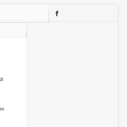
ță
sau